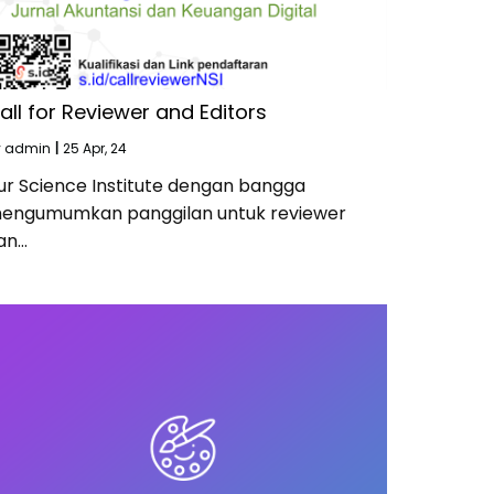
all for Reviewer and Editors
y
admin
|
25
Apr, 24
ur Science Institute dengan bangga
engumumkan panggilan untuk reviewer
an…