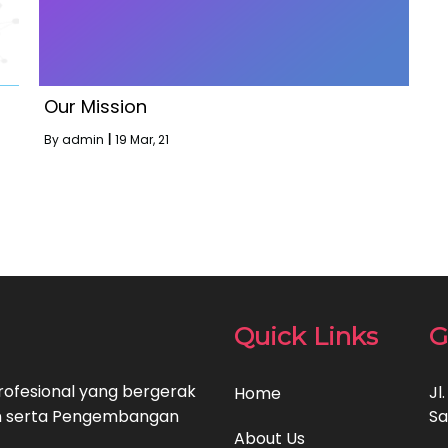
Our Mission
By
admin
|
19
Mar, 21
Quick Links
G
rofesional yang bergerak
Jl
Home
an serta Pengembangan
Sa
About Us