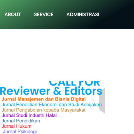
ABOUT
SERVICE
ADMINISTRASI