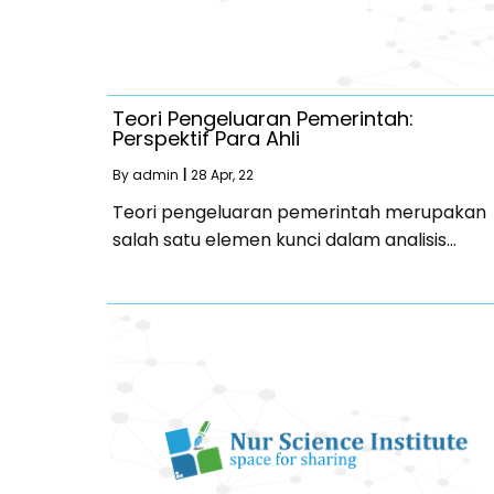
Teori Pengeluaran Pemerintah:
Perspektif Para Ahli
By
admin
|
28
Apr, 22
Teori pengeluaran pemerintah merupakan
salah satu elemen kunci dalam analisis…